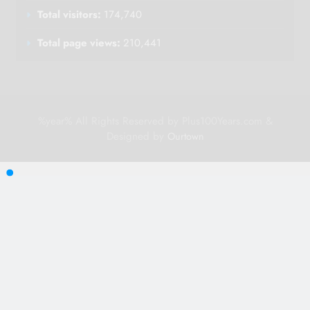
Total visitors:
174,740
Total page views:
210,441
%year% All Rights Reserved by Plus100Years.com &
Designed by
Ourtown