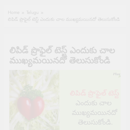
Healthy Ageing
How One Small
and Vitality |
Clause Can Change
Home
Telugu
Simple Tips for
Your Health
లిపిడ్ ప్రొఫైల్ టెస్ట్ ఎందుకు చాల ముఖ్యమయినదో తెలుసుకోండి
Seniors
Insurance Claim
Settlement
లిపిడ్ ప్రొఫైల్ టెస్ట్ ఎందుకు చాల
ముఖ్యమయినదో తెలుసుకోండి