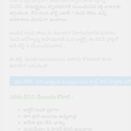
చెడు క్రొవ్వు ఎక్కువగా ఉంటె మన హృదయినికి రక్తాన్ని
చేరవేసే
సామర్థ్యము హృదయానికి సంబందించిన రక్త నాళాలకు
తగ్గుతుంది ,దీని వలన హార్ట్ ఎటాక్ / గుండె పోటు వచ్చే
అవకాశాలు మెండుగా ఉంటాయి .
అందుకే గుండె పోటు ను ముందుగ నివారించడానికి మరియు
గుండె అరోగ్యాన్ని కాపాడటానికి మన డాక్టర్స్ ఈ లిపిడ్ ప్రొఫైల్
అనే టెస్ట్ ని చేయించమంటారు .
ఈ టెస్ట్ మిగతా అవయవాలను కాపాడు కోవటానికి కూడా
ఉపయోగ పడుతుంది .
ఎవరు
దీనిని చేయించు కోవాలి :
డాక్టర్ సలహా ప్రకారం
పొగ త్రాగే అలవాటు ఉన్నవాళ్లు
శారీరక శ్రమ లేని వాళ్ళు
మధుమేహం & హైపర్ టెన్షన్ ఉన్నవాళ్లు