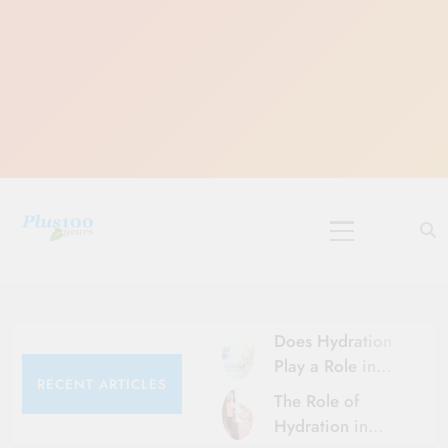
Skip
to
content
10 Must-Do
Rituals for
Karthika Masam
Does Hydration
Play a Role in
RECENT ARTICLES
Aging?
The Role of
Hydration and
Hydration in
Aging