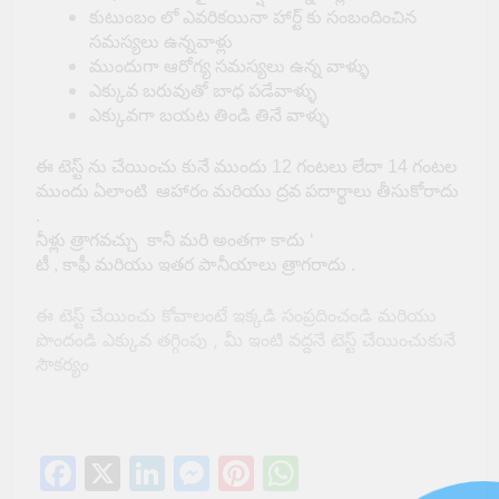
కుటుంబం లో ఎవరికయినా హార్ట్ కు సంబందించిన
సమస్యలు ఉన్నవాళ్లు
ముందుగా ఆరోగ్య సమస్యలు ఉన్న వాళ్ళు
ఎక్కువ బరువుతో బాధ పడేవాళ్ళు
ఎక్కువగా బయట తిండి తినే వాళ్ళు
ఈ టెస్ట్ ను చేయించు కునే ముందు 12 గంటలు లేదా 14 గంటల
ముందు ఏలాంటి ఆహారం మరియు ద్రవ పదార్థాలు తీసుకోరాదు
.
నీళ్లు త్రాగవచ్చు కానీ మరి అంతగా కాదు ‘
టీ , కాఫీ మరియు ఇతర పానీయాలు త్రాగరాదు .
ఈ టెస్ట్ చేయించు కోవాలంటే ఇక్కడి సంప్రదించండి మరియు
పొందండి ఎక్కువ తగ్గింపు , మీ ఇంటి వద్దనే టెస్ట్ చేయించుకునే
సౌకర్యం
Facebook
X
LinkedIn
Messenger
Pinterest
WhatsApp