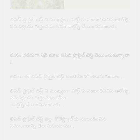
లిపిడ్ ప్రొఫైల్ టెస్ట్ ని ముఖ్యంగా హార్ట్ కు సంబంధినచిన ఆరోగ్య
సమస్యలను గుర్తించడం కోసం డాక్టర్స్ చేయించమంటారు.
మనం తరచుగా వినె మాట లిపిడ్ ప్రొఫైల్ టెస్ట్ చేయించుకున్నావా
!!
అసలు ఈ లిపిడ్ ప్రొఫైల్ టెస్ట్ అంటే ఏంటో తెలుసుకుందాం …
లిపిడ్ ప్రొఫైల్ టెస్ట్ ని ముఖ్యంగా హార్ట్ కు సంబంధినచిన ఆరోగ్య
సమస్యలను గుర్తించడం కోసం
డాక్టర్స్ చేయించమంటారు .
లిపిడ్ ప్రొఫైల్ టెస్ట్ వల్ల కొలెస్ట్రాల్ కు సంబందించిన
సమాచారాన్ని తెలుసుకుంటాము ,