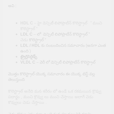
అవి :
HDL C
– హై డెన్సిటీ లిపోప్రొటీన్ కొలెస్ట్రాల్ ” మంచి
కొలెస్ట్రాల్ “
LDL C
– లో డెన్సిటీ లిపోప్రొటీన్ కొలెస్ట్రాల్ ”
చెడు
కొలెస్ట్రాల్ “
LDL / HDL
కు సంబందించిన సమాచారం (అనగా ఎంత
ఉంది )
ట్రైగ్లిసెరైడ్స్
VLDL C
– వెరీ లో డెన్సిటీ లిపోప్రొటీన్ కొలెస్ట్రాల్
మొత్తం కొలెస్ట్రాల్ యొక్క సమాచారం ఈ యొక్క టెస్ట్ వల్ల
తెలుస్తుంది
కొలెస్ట్రాల్ అనేది మన శరీరం లో ఉండే ఒక రకమయిన క్రొవ్వు
పదార్థం , మంచి క్రొవ్వు లు మంచి చేస్తాయి అలాగే చెడు
కొవ్వులు చెడు చేస్తాయి .