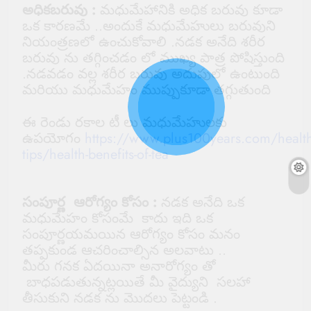
అధికబరువు :
మధుమేహానికి అధిక బరువు కూడా
ఒక కారణమే ..అందుకే మధుమేహులు బరువుని
నియంత్రణలో ఉంచుకోవాలి .నడక అనేది శరీర
బరువు ను తగ్గించడం లో ముఖ్య పాత్ర పోషిస్తుంది
.నడవడం వల్ల శరీర బరువు అదుపులో ఉంటుంది
మరియు మధుమేహం ముప్పుకూడా తగ్గుతుంది
ఈ రెండు రకాల టీ లు మధుమేహులకు
ఉపయోగం
https://www.plus100years.com/health
tips/health-benefits-of-tea
సంపూర్ణ ఆరోగ్యం కోసం :
నడక అనేది ఒక
మధుమేహం కోసంమే కాదు ఇది ఒక
సంపూర్ణయమయిన ఆరోగ్యం కోసం మనం
తప్పకుండ ఆచరించాల్సిన అలవాటు ..
మీరు గనక ఏదయినా అనారోగ్యం తో
బాధపడుతున్నట్లయితే మీ వైద్యుని సలహా
తీసుకుని నడక ను మొదలు పెట్టండి .