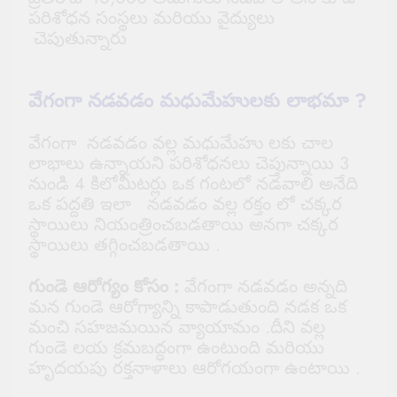
పరిశోధన సంస్థలు మరియు వైద్యులు
చెపుతున్నారు
వేగంగా నడవడం మధుమేహులకు లాభమా ?
వేగంగా నడవడం వల్ల మధుమేహు లకు చాల
లాభాలు ఉన్నాయని పరిశోధనలు చెప్తున్నాయి 3
నుండి 4 కిలోమీటర్లు ఒక గంటలో నడవాలి అనేది
ఒక పద్దతి ఇలా నడవడం వల్ల రక్తం లో చక్కర
స్థాయిలు నియంత్రించబడతాయి అనగా చక్కర
స్థాయిలు తగ్గించబడతాయి .
గుండె ఆరోగ్యం కోసం :
వేగంగా నడవడం అన్నది
మన గుండె ఆరోగ్యాన్ని కాపాడుతుంది నడక ఒక
మంచి సహజమయిన వ్యాయామం .దీని వల్ల
గుండె లయ క్రమబద్ధంగా ఉంటుంది మరియు
హృదయపు రక్తనాళాలు ఆరోగయంగా ఉంటాయి .