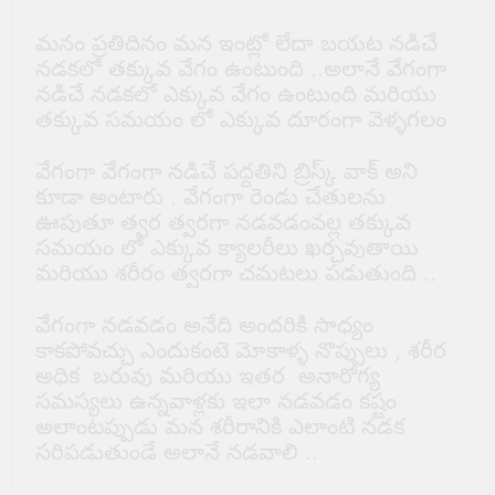
మనం ప్రతిదినం మన ఇంట్లో లేదా బయట నడిచే
నడకలో తక్కువ వేగం ఉంటుంది ..అలానే వేగంగా
నడిచే నడకలో ఎక్కువ వేగం ఉంటుంది మరియు
తక్కువ సమయం లో ఎక్కువ దూరంగా వెళ్ళగలం
వేగంగా వేగంగా నడిచే పద్దతిని బ్రిస్క్ వాక్ అని
కూడా అంటారు . వేగంగా రెండు చేతులను
ఊపుతూ త్వర త్వరగా నడవడంవల్ల తక్కువ
సమయం లో ఎక్కువ క్యాలరీలు ఖర్చవుతాయి
మరియు శరీరం త్వరగా చమటలు పడుతుంది ..
వేగంగా నడవడం అనేది అందరికి సాధ్యం
కాకపోవచ్చు ఎందుకంటె మోకాళ్ళ నొప్పులు , శరీర
అధిక బరువు మరియు ఇతర అనారోగ్య
సమస్యలు ఉన్నవాళ్లకు ఇలా నడవడం కష్టం
అలాంటప్పుడు మన శరీరానికి ఎలాంటి నడక
సరిపడుతుండే అలానే నడవాలి ..