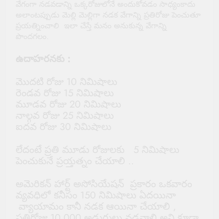
వేగంగా నడవడాన్ని ఒక్కరోజులోనే అందుకోవడం సాధ్యంకాదు
అలాంటప్పుడు మెల్లి మెల్లిగా నడక వేగాన్ని ప్రతిరోజు పెంచుతూ
ప్రయత్నించాలి ఇలా చేస్తే మనం అనుకున్న వేగాన్ని
పొందగలం.
ఉదాహరనకు :
మొదటి రోజు 10 నిమిషాలు
రెండవ రోజు 15 నిమిషాలు
మూడవ రోజు 20 నిమిషాలు
నాల్గవ రోజు 25 నిమిషాలు
ఐదవ రోజు 30 నిమిషాలు
లేదంటే ప్రతి మూడు రోజులకు 5 నిమిషాలు
పెంచుకునే ప్రయ్తత్నం చేయాలి ..
అమెరికన్ హార్ట్ అసోసియేషన్ ప్రకారం ఒకవారం
వ్యవధిలో కనీసం 150 నిమిషాలు ఏదయినా
వ్యాయామం కానీ నడక ఆయినా చేయాలి ,
ప్రతిరోజు 10,000 అడుగులు నడవాలి అని కూడా