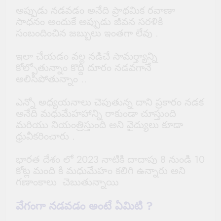
అప్పుడు నడవడం అనేది ప్రాథమిక రవాణా
సాధనం అందుకే అప్పుడు జీవన సరళికి
సంబందించిన జబ్బులు ఇంతగా లేవు .
ఇలా చేయడం వల్ల నడిచే సామర్త్యాన్ని
కోల్పోతున్నాం కొద్దీ దూరం నడవగానే
అలిసిపోతున్నాం ..
ఎన్నో అధ్యయనాలు చెపుతున్న దాని ప్రకారం నడక
అనేది మధుమేహహాన్ని రాకుండా చూస్తుంది
మరియు నియంత్రిస్తుంది అని వైద్యులు కూడా
ధ్రువీకరించారు .
భారత దేశం లో 2023 నాటికి దాదాపు 8 నుండి 10
కోట్ల మంది కి మధుమేహం కలిగి ఉన్నారు అని
గణాంకాలు చెబుతున్నాయి
వేగంగా నడవడం అంటే ఏమిటి ?