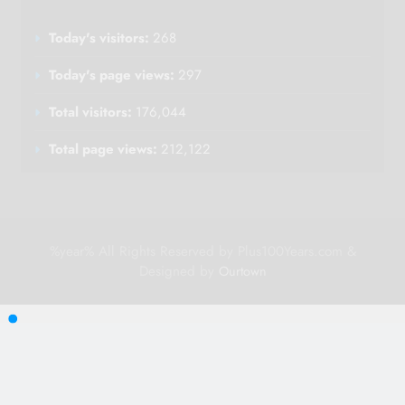
Today's visitors:
268
Today's page views:
297
Total visitors:
176,044
Total page views:
212,122
%year% All Rights Reserved by Plus100Years.com &
Designed by
Ourtown