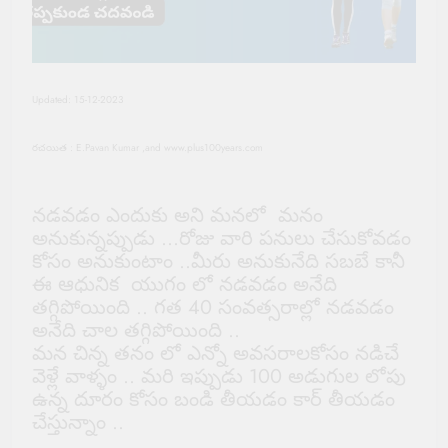
Updated: 15-12-2023
రచయిత : E.Pavan Kumar ,and www.plus100years.com
నడవడం ఎందుకు అని మనలో మనం
అనుకున్నప్పుడు …రోజు వారి పనులు చేసుకోవడం
కోసం అనుకుంటాం ..మీరు అనుకునేది సబబే కానీ
ఈ ఆధునిక యుగం లో నడవడం అనేది
తగ్గిపోయింది .. గత 40 సంవత్సరాల్లో నడవడం
అనేది చాల తగ్గిపోయింది ..
మన చిన్న తనం లో ఎన్నో అవసరాలకోసం నడిచే
వెళ్లే వాళ్ళం .. మరి ఇప్పుడు 100 అడుగుల లోపు
ఉన్న దూరం కోసం బండి తీయడం కార్ తీయడం
చేస్తున్నాం ..