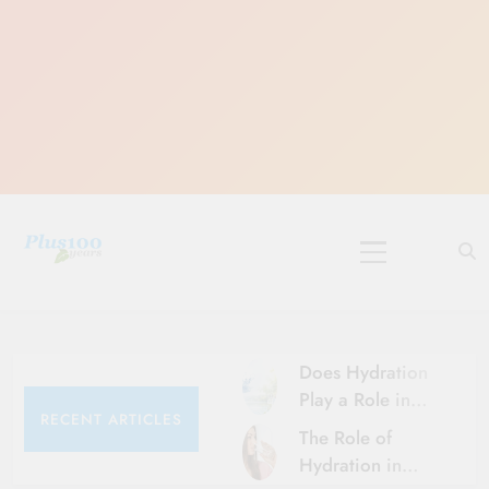
Skip
to
content
10 Must-Do
Rituals for
Karthika Masam
Does Hydration
Play a Role in
RECENT ARTICLES
Aging?
The Role of
Hydration and
Hydration in
Aging