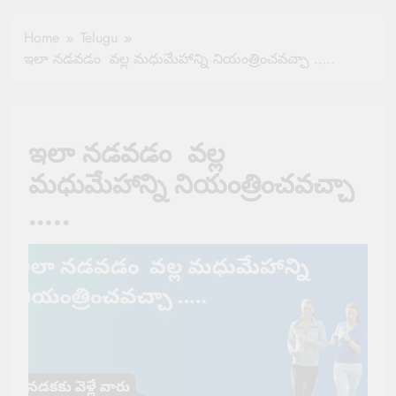
Healthy Ageing
How One Small
and Vitality |
Clause Can Change
Home
Telugu
Simple Tips for
Your Health
ఇలా నడవడం వల్ల మధుమేహాన్ని నియంత్రించవచ్చా …..
Seniors
Insurance Claim
Settlement
ఇలా నడవడం వల్ల
మధుమేహాన్ని నియంత్రించవచ్చా
…..